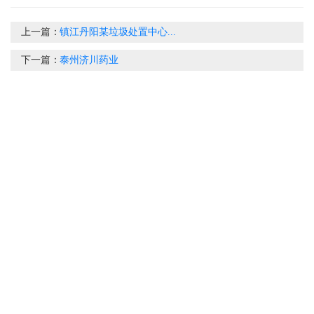
上一篇：
镇江丹阳某垃圾处置中心...
下一篇：
泰州济川药业