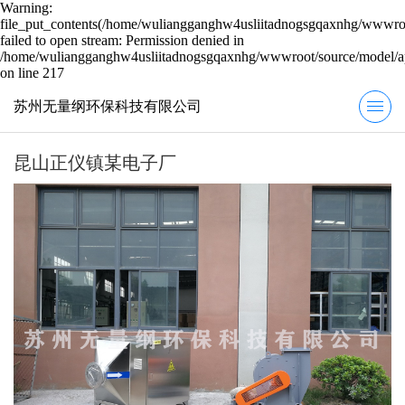
Warning:
file_put_contents(/home/wuliangganghw4usliitadnogsgqaxnhg/wwwroot
failed to open stream: Permission denied in
/home/wuliangganghw4usliitadnogsgqaxnhg/wwwroot/source/model/ap
on line 217
苏州无量纲环保科技有限公司
昆山正仪镇某电子厂