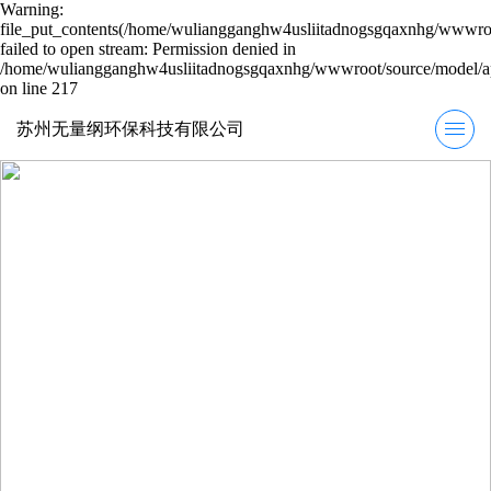
Warning:
file_put_contents(/home/wuliangganghw4usliitadnogsgqaxnhg/wwwroot
failed to open stream: Permission denied in
/home/wuliangganghw4usliitadnogsgqaxnhg/wwwroot/source/model/ap
on line 217
苏州无量纲环保科技有限公司