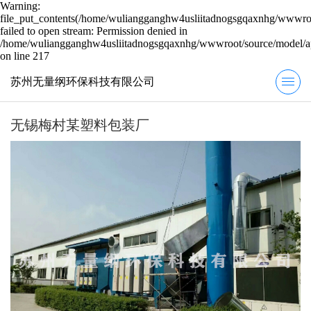
Warning:
file_put_contents(/home/wuliangganghw4usliitadnogsgqaxnhg/wwwroot
failed to open stream: Permission denied in
/home/wuliangganghw4usliitadnogsgqaxnhg/wwwroot/source/model/ap
on line 217
苏州无量纲环保科技有限公司
无锡梅村某塑料包装厂