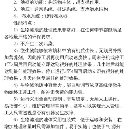
2、池壁的功能
：
构筑物主体，起支撑作用。
3、池底
：
通风系统、排泥系统、支承渗水结构
4 、布水系统
：
旋转布水器
性能特点：
1）生物滤池的处理效果非常好，在任何季节都能满足
各地最严格的环保要求。
2）不产生二次污染。
3）微生物能够依靠填料中的有机质生长，无须另外投
加营养剂。因此停工后再使用启动速度快，周末停机或停工
1至2周后再启动能立即达到很好的处理效果，几小时后就能
达到最佳处理效果。停止运行3至4周再启动立即有很好的处
理效果，几天内恢复最佳的处理效果。
4）生物滤池缓冲容量大，能自动调节浓度高峰使微生
物始终正常工作，耐冲击负荷的能力强。
5）运行采用全自动控制，非常稳定，无须人工操作。
易损部件少，维护管理非常简单，基本可以实现无人管理，
工人只需巡视是否有机器发生故障。
6）生物滤池的池体采用组装式，便于运输和安装；在
增加处理容量时只需添加组件，易于实施；也便于气 源分