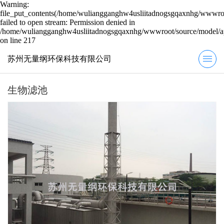
Warning:
file_put_contents(/home/wuliangganghw4usliitadnogsgqaxnhg/wwwroot
failed to open stream: Permission denied in
/home/wuliangganghw4usliitadnogsgqaxnhg/wwwroot/source/model/ap
on line 217
苏州无量纲环保科技有限公司
生物滤池