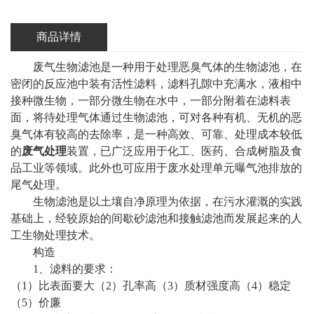
商品详情
废气生物滤池
是
一种用于处理恶臭气体的生物滤池，在
密闭的反应池中装有活性滤料，滤料孔隙中
充
满水，液相中
接种微生物，一部分微生物在水中，一部分附着在滤料表
面，将待处理气体通过生物滤池，可对各种有机、无机的恶
臭气体有较高的去除率，是一种高效、可靠、处理成本较低
的
废气处理
装置，已广泛应用于化工、医药、合成树脂及食
品工业等领域。此外也可应用于废水处理单元曝气池排放的
尾气处理。
生物滤池是以土壤自净原理为依据，在污水灌溉的实践
基础上，经较原始的间歇砂滤池和接触滤池而发展起来的人
工生物处理技术。
构造
1、
滤料的要求
：
（
1）比表面要大（2）孔率高（3）质材强度高（4）稳定
（5）价廉