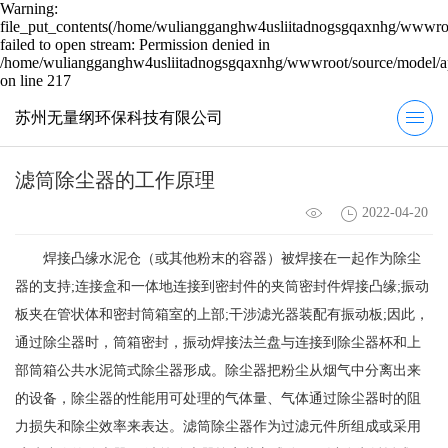
Warning:
file_put_contents(/home/wuliangganghw4usliitadnogsgqaxnhg/wwwroot
failed to open stream: Permission denied in
/home/wuliangganghw4usliitadnogsgqaxnhg/wwwroot/source/model/ap
on line 217
苏州无量纲环保科技有限公司
滤筒除尘器的工作原理
2022-04-20
焊接凸缘水泥仓（或其他粉末的容器）被焊接在一起作为除尘
器的支持;连接盒和一体地连接到密封件的夹筒密封件焊接凸缘;振动
板夹在管状体和密封筒箱室的上部;干涉滤光器装配有振动板;因此，
通过除尘器时，筒箱密封，振动焊接法兰盘与连接到除尘器杯和上
部筒箱公共水泥筒式除尘器形成。除尘器把粉尘从烟气中分离出来
的设备，除尘器的性能用可处理的气体量、气体通过除尘器时的阻
力损失和除尘效率来表达。滤筒除尘器作为过滤元件所组成或采用