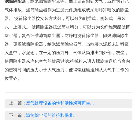
滤筒除尘器
，纳米滤筒除尘器等。而上部筒箱到大气，或作为补充
气体排放。滤筒除尘器作为过滤元件所组成或采用脉冲喷吹的除尘
器。 滤筒除尘器按安装方式分，可以分为斜插式，侧装式，吊装
式，上装式。 滤筒除尘器按滤筒材料分，可以分为长纤维聚酯滤筒
除尘器，复合纤维滤筒除尘器，防静电滤筒除尘器，阻燃滤筒除尘
器，覆膜滤筒除尘器，纳米滤筒除尘器等。当散装水泥粉末进料泵
入盒中，水泥仓，在一定的压力外，气体从筒排出到外部，灰尘，
使用除尘器来净化空气的效果过滤;机械粉末进入螺旋输送机当盒内
的进料时间的压力小于大气压力，使得螺旋输送到从大气中工作的
位置齐。
上一篇：
废气处理设备的饱和活性炭可再生...
下一篇：
滤筒除尘器的维护和保养...